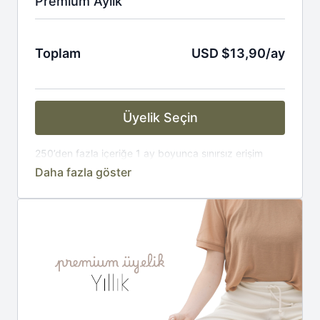
Premium Aylık
Toplam
USD $13,90/ay
Üyelik Seçin
250’den fazla içeriğe 1 ay boyunca sınırsız erişim
sağla. Dilediğin zaman, dilediğin yerden meditasyon
pratiğini sürdürebilirsin.
Üyelik Kapsamı:
✔︎ Mindfulness Pratikleri
✔︎ Öz Şefkat Pratikleri
✔︎ Budist Pratikler
✔︎ 7-14-21-30 Günlük Programlar
✔︎ Video Eğitimler (Stres, Zor Duygular ve Resilience)
✔︎ Canlı Atölye/Seminerler (Dharma, Mindfulness,
Hareket)