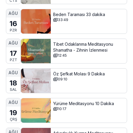
CTS
AĞU
Beden Taraması 33 dakika
33:49
16
PZR
AĞU
Tibet Odaklanma Meditasyonu
Shamatha - Zihnin İzlenmesi
17
12:45
PZT
AĞU
Öz Şefkat Molası 9 Dakika
09:10
18
SAL
AĞU
Yürüme Meditasyonu 10 Dakika
10:17
19
ÇRŞ
AĞU