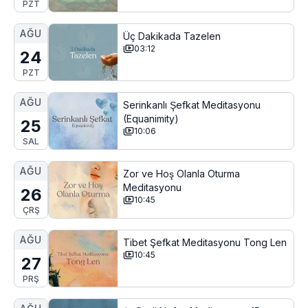
PZT
AĞU
Üç Dakikada Tazelen
03:12
24
PZT
AĞU
Serinkanlı Şefkat Meditasyonu
(Equanimity)
25
10:06
SAL
AĞU
Zor ve Hoş Olanla Oturma
Meditasyonu
26
10:45
ÇRŞ
AĞU
Tibet Şefkat Meditasyonu Tong Len
10:45
27
PRŞ