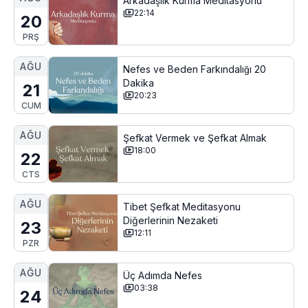
Arkadaşlık Kurma Meditasyonu
22:14
20
PRŞ
AĞU
Nefes ve Beden Farkındalığı 20
Dakika
21
20:23
CUM
AĞU
Şefkat Vermek ve Şefkat Almak
18:00
22
CTS
AĞU
Tibet Şefkat Meditasyonu
Diğerlerinin Nezaketi
23
12:11
PZR
AĞU
Üç Adımda Nefes
03:38
24