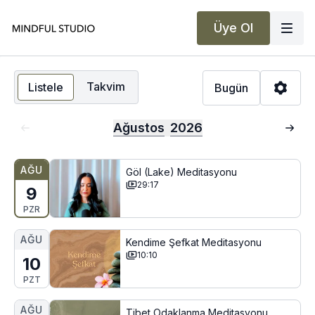
Üye Ol
Takvim
Listele
Bugün
Ağustos
2026
AĞU
Göl (Lake) Meditasyonu
29:17
9
PZR
AĞU
Kendime Şefkat Meditasyonu
10:10
10
PZT
AĞU
Tibet Odaklanma Meditasyonu