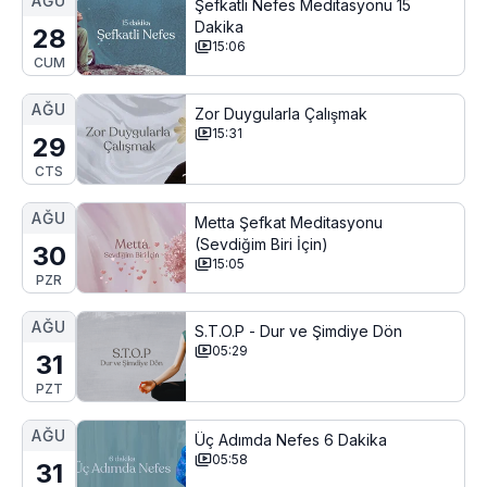
AĞU
Şefkatli Nefes Meditasyonu 15
Dakika
28
15:06
CUM
AĞU
Zor Duygularla Çalışmak
15:31
29
CTS
AĞU
Metta Şefkat Meditasyonu
(Sevdiğim Biri İçin)
30
15:05
PZR
AĞU
S.T.O.P - Dur ve Şimdiye Dön
05:29
31
PZT
AĞU
Üç Adımda Nefes 6 Dakika
05:58
31