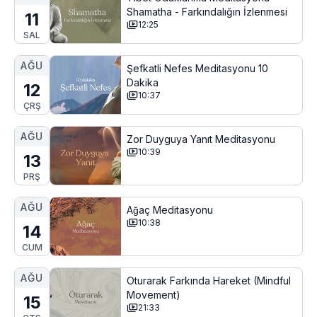
Shamatha - Farkındalığın İzlenmesi
11
12:25
SAL
AĞU
Şefkatli Nefes Meditasyonu 10
Dakika
12
10:37
ÇRŞ
AĞU
Zor Duyguya Yanıt Meditasyonu
10:39
13
PRŞ
AĞU
Ağaç Meditasyonu
10:38
14
CUM
AĞU
Oturarak Farkında Hareket (Mindful
Movement)
15
21:33