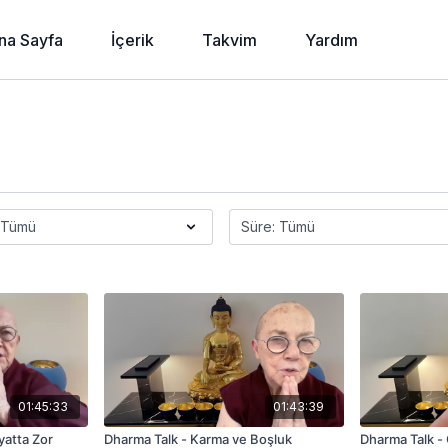
na Sayfa
İçerik
Takvim
Yardım
01:45:33
01:43:39
yatta Zor
Dharma Talk - Karma ve Boşluk
Dharma Talk -