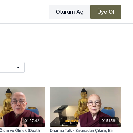
Oturum Aç
Üye Ol
01:27:42
01:51:58
 Ölüm ve Ölmek (Death
Dharma Talk - Zıvanadan Çıkmış Bir