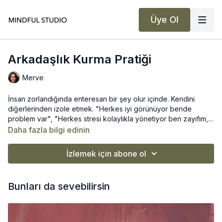
Üye Ol
Arkadaşlık Kurma Pratiği
Merve
İnsan zorlandığında enteresan bir şey olur içinde. Kendini
diğerlerinden izole etmek. "Herkes iyi görünüyor bende
problem var", "Herkes stresi kolaylıkla yönetiyor ben zayıfım,
dayanıksızım"
Daha fazla bilgi edinin
Oysa içten içe bunun böyle olmadığını biliriz. Herkes ama
herkes zorluğu hayatının farklı dönemlerinde farklı seviyelerde
İzlemek için abone ol
de olsa mutlaka hisseder.
Bu pratikte bu izolasyon hissini yumuşatmayı denedik. Dilerim
seversiniz.
Bunları da sevebilirsin