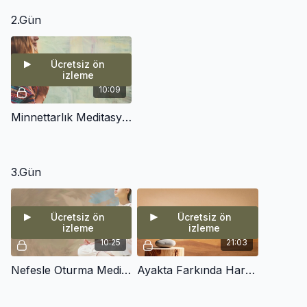
2.Gün
Ücretsiz ön
izleme
10:09
Minnettarlık Meditasyonu
3.Gün
Ücretsiz ön
Ücretsiz ön
izleme
izleme
10:25
21:03
Nefesle Oturma Meditasyonu
Ayakta Farkında Hareket (mindful movement)