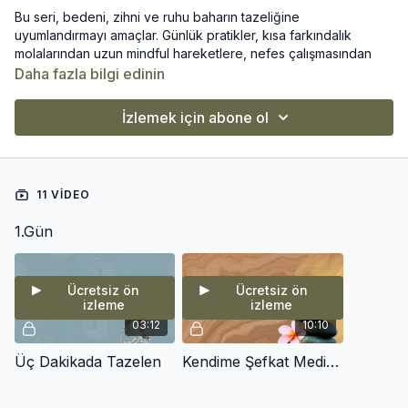
Bu seri, bedeni, zihni ve ruhu baharın tazeliğine
uyumlandırmayı amaçlar. Günlük pratikler, kısa farkındalık
molalarından uzun mindful hareketlere, nefes çalışmasından
şefkat ve minnettarlık meditasyonlarına kadar çeşitlenir. Her
Daha fazla bilgi edinin
adım, enerjini yenilemene, zihni sakinleştirip odağı
güçlendirmene ve bedeni canlandırmana destek olur. Bu
İzlemek için abone ol
süreç, baharın getirdiği canlılığı ve hafifliği günlük yaşamına
taşımana rehberlik eder.
Niyetler:
11 VIDEO
• Bedeni ve zihni canlandırmak, tazelenmiş bir farkındalık
geliştirmek
1.Gün
• Günlük yaşamda minnettarlık ve şefkati deneyimlemek
• Enerjiyi ve canlılığı bahar ritmine uyarlamak
Ücretsiz ön
Ücretsiz ön
izleme
izleme
03:12
10:10
Üç Dakikada Tazelen
Kendime Şefkat Meditasyonu