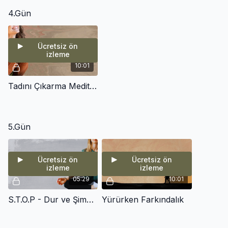
4.Gün
Ücretsiz ön
izleme
10:01
Tadını Çıkarma Meditasyonu
5.Gün
Ücretsiz ön
Ücretsiz ön
izleme
izleme
05:29
10:01
S.T.O.P - Dur ve Şimdiye Dön
Yürürken Farkındalık