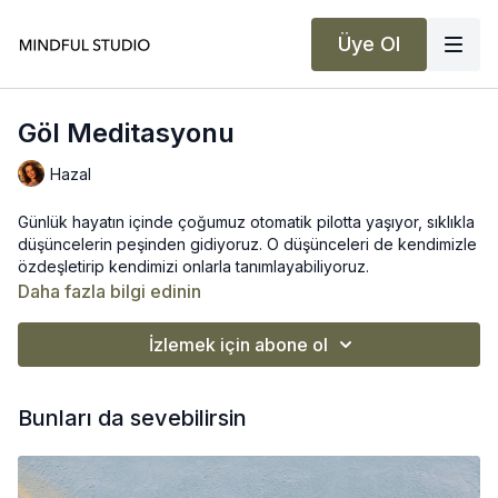
Üye Ol
Göl Meditasyonu
Hazal
Günlük hayatın içinde çoğumuz otomatik pilotta yaşıyor, sıklıkla
düşüncelerin peşinden gidiyoruz. O düşünceleri de kendimizle
özdeşletirip kendimizi onlarla tanımlayabiliyoruz.
Daha fazla bilgi edinin
Halbuki bu düşünceler, duygular gölün üstündeki ufak
dalgalanmalar gibi. Bizse gölün derinliğindeki sakinliğiz.
İzlemek için abone ol
Bu derste birlikte o derinliğe dönüp bakmayı deniyoruz.
Yüzeydeki hareketle özdeşleşmeden kalabilmeyi,
düşüncelerimiz ve duygularımızı olduğu gibi fark edip onların
Bunları da sevebilirsin
tamamı olmadığımızı hatırlayarak.