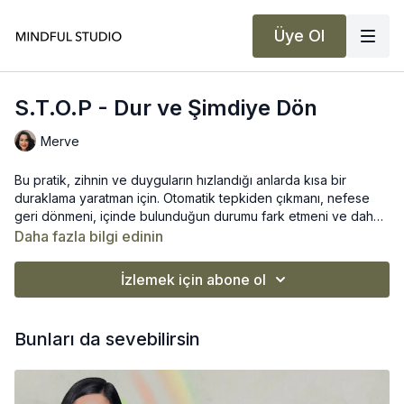
Üye Ol
S.T.O.P - Dur ve Şimdiye Dön
Merve
Bu pratik, zihnin ve duyguların hızlandığı anlarda kısa bir
duraklama yaratman için. Otomatik tepkiden çıkmanı, nefese
geri dönmeni, içinde bulunduğun durumu fark etmeni ve daha
dengeli bir yerden devam etmeni destekler. Pratik 4 adımdan
Daha fazla bilgi edinin
🧘‍♀️ S – Stop (Dur)
oluşuyor.
🌿 T – Take a Breath (Nefes Al)
İzlemek için abone ol
👁️‍🗨️ O – Observe (Gözlemle)
🪷 P – Proceed (Devam Et)
Bunları da sevebilirsin