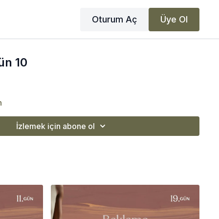
Oturum Aç
Üye Ol
ün 10
n
İzlemek için abone ol