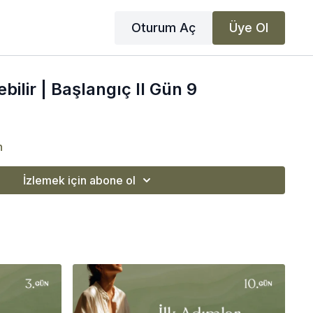
Oturum Aç
Üye Ol
ilir | Başlangıç II Gün 9
n
İzlemek için abone ol