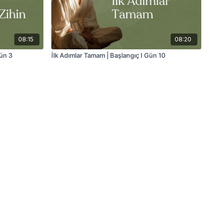
08:15
08:20
Gün 3
İlk Adımlar Tamam | Başlangıç I Gün 10