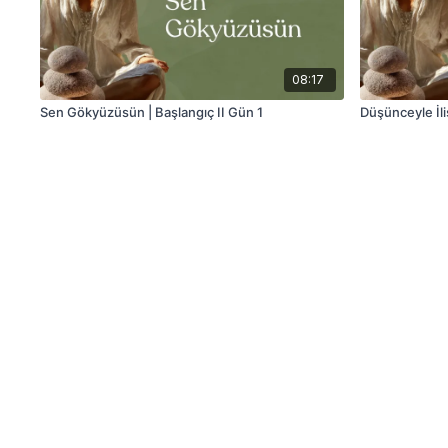
08:17
Sen Gökyüzüsün | Başlangıç II Gün 1
Düşünceyle İli