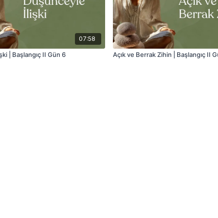
07:58
şki | Başlangıç II Gün 6
Açık ve Berrak Zihin | Başlangıç II 