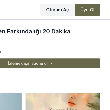
Oturum Aç
Üye Ol
n Farkındalığı 20 Dakika
n
İzlemek için abone ol