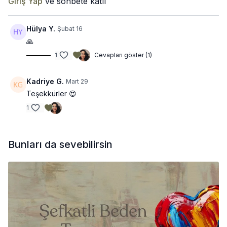
Giriş Yap
ve sohbete katıl
Hülya Y.
Şubat 16
🙏
1
Cevapları göster (1)
Kadriye G.
Mart 29
Teşekkürler 😍
1
Bunları da sevebilirsin