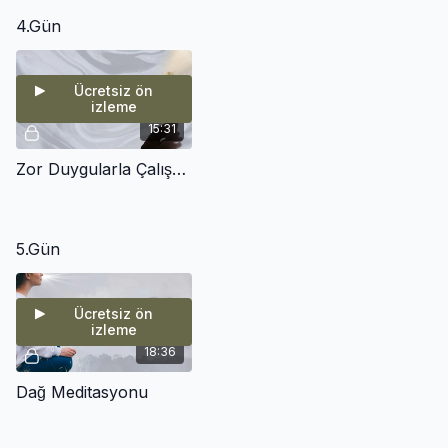
4.Gün
Ücretsiz ön
izleme
15:31
Zor Duygularla Çalışmak
5.Gün
Ücretsiz ön
izleme
18:36
Dağ Meditasyonu