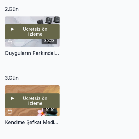
2.Gün
Ücretsiz ön
izleme
30:28
Duyguların Farkındalığı Meditasyonu
3.Gün
Ücretsiz ön
izleme
10:10
Kendime Şefkat Meditasyonu