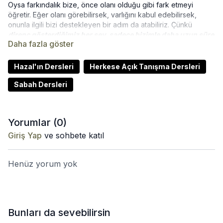
Oysa farkındalık bize, önce olanı olduğu gibi fark etmeyi
öğretir. Eğer olanı görebilirsek, varlığını kabul edebilirsek,
onunla ilgili bizi destekleyen bir adım da atabiliriz. Çünkü
direnç gösterdiğimiz her şey, sadece bizimle daha uzun süre
kalır
ve yok etmeye çalıştığımız daha güçlü şekilde karşımıza
çıkar.
Hazal'ın Dersleri
Herkese Açık Tanışma Dersleri
Şu anda amacımız zor olanı sevmek ya da onaylamak değil;
onun var olmasına geçici bir alan açabilmek. Zorlamadan,
Sabah Dersleri
mücadele etmeden. Nezaketle fark ettiğimizde, bırakmak çaba
gerektiren bir şey olmaktan çıkar. Sadece
sıktığımız
avuçlarımızı açmak
gibidir.
Yorumlar (
0
)
Duvarları ellerle itmeyi denediğimiz, avuçları sıkıp açtığımız,
Giriş Yap
ve sohbete katıl
Mara ve Buddha
'nın hikayesiyle derinleştiğimiz bu dersi Jon
Kabat-Zinn'den bir metinle bitirdik.
Hazal ile tanışmak istersen
buraya
tıklayabilirsin.
Henüz yorum yok
Bunları da sevebilirsin